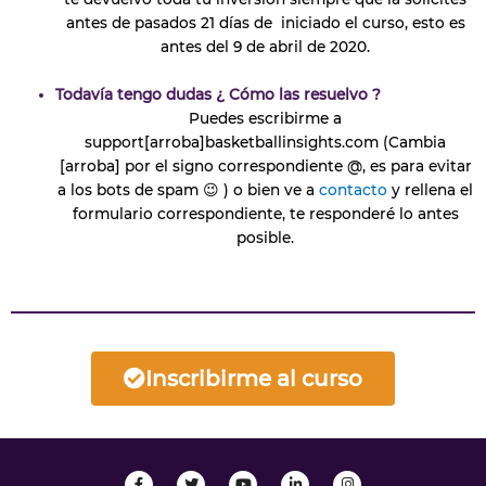
antes de pasados 21 días de iniciado el curso, esto es
antes del 9 de abril de 2020.
Todavía tengo dudas ¿ Cómo las resuelvo ?
Puedes escribirme a
support[arroba]basketballinsights.com (Cambia
[arroba] por el signo correspondiente @, es para evitar
a los bots de spam 😉 ) o bien ve a
contacto
y rellena el
formulario correspondiente, te responderé lo antes
posible.
Inscribirme al curso
F
T
Y
L
I